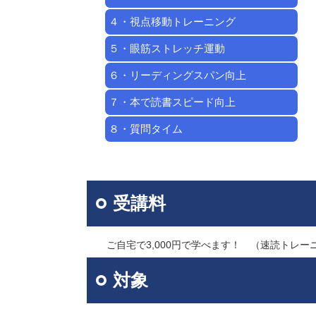
４・視点移動トレーニング
５・眼筋ストレッチ運動
６・リーディングスパン向上
７・本で読書スピード向上
８・質問タイム
受講料
ご自宅で3,000円で学べます！ （速読トレー
対象