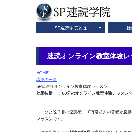
SP速読学院とは
社
テレビ・メディア情報
資料請求・お問合せ
SP速読学院の紹介
SP式速読法の特色
出版書籍一覧
速読とは？
企業研修
ご入会
ご
速読オンライン教室体験レ
HOME
講座の一覧
SP式速読オンライン教室体験レッスン
効果抜群！！ 80分のオンライン教室体験レッスン
「ひと晩５冊の速読術」10万部超えの著者が直接
レッスン
です。