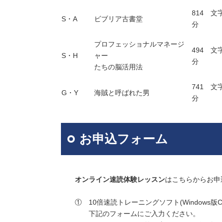
814 文
S・A
ビブリア古書堂
分
プロフェッショナルマネージ
494 文
S・H
ャー
分
たちの脳活用法
741 文
G・Y
海賊と呼ばれた男
分
お申込フォーム
オンライン速読体験レッスン
はこちらからお申
① 10倍速読トレーニングソフト(Windows版
下記のフォームにご入力ください。