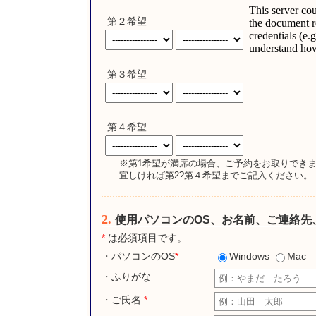
第２希望
第３希望
第４希望
※第1希望が満席の場合、ご予約をお取りでき
宜しければ第2?第４希望までご記入ください。
2.
使用パソコンのOS、お名前、ご連絡先
*
は必須項目です。
・パソコンのOS
*
Windows
Ma
・ふりがな
・ご氏名
*