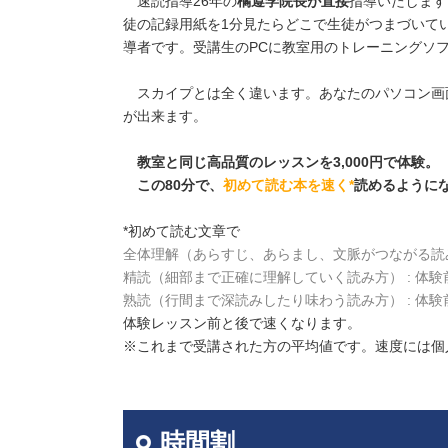
速読指導26年の
橘遵学院長が直接
指導いたします
徒の記録用紙を1分見たらどこで生徒がつまづいて
導者です。受講生のPCに教室用のトレーニングソ
スカイプとは全く違います。あなたのパソコン画面
が出来ます。
教室と同じ高品質のレッスンを3,000円で体験。
この80分で、
初めて読む本を速く*
読めるように
*初めて読む文章で
全体理解（あらすじ、あらまし、文脈がつながる読み方）
精読（細部まで正確に理解していく読み方） : 体験前の
熟読（行間まで深読みしたり味わう読み方） : 体験前
体験レッスン前と後で速くなります。
※これまで受講された方の平均値です。速度には個
時間割