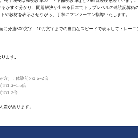
。橘学院長は高校教師10年・予備校教師などの教育経験を経ています
いるかすぐ分かり、問題解決が出来る日本でトップレベルの速読記憶術
フトや教材を表示させながら、丁寧にマンツーマン指導いたします。
に分速500文字～10万文字までの自由なスピードで表示してトレーニ
なります。
 : 体験前の1.5~2倍
1.3~1.5倍
の1.2倍
人差があります。