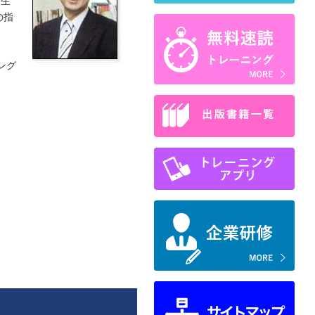
。生
の指
ング