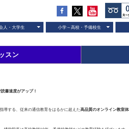
会人・大学生
小学～高校・予備校生
の流れとお支払方法
入会のお申し込み
スピード記憶術
ビジネス速読
SP式速読法
コース案内
専門書速読
英語速読
ご入会の流れとお支払方法
ご入会のお申し込み
スピード国語読解
スピード英語読解
コース案内
ッスン
で読書速度がアップ！
指導する、従来の通信教育をはるかに超えた
高品質のオンライン教室体