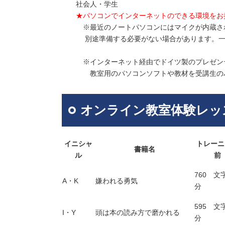
社会人・学生
★パソコンでインターネットのできる環境をお持
※最近のノートパソコンにはマイクが内蔵され
別途準備する必要がない場合があります。一
※インターネット経由でドイツ製のプレゼンテ
教室用のパソコンソフトや教材を受講生のパ
オンライン教室体験レッ
イニシャ
トレーニ
書籍名
ル
前
760 文
A・K
嫌われる勇気
分
595 文
I・Y
頭は本の読み方で磨かれる
分