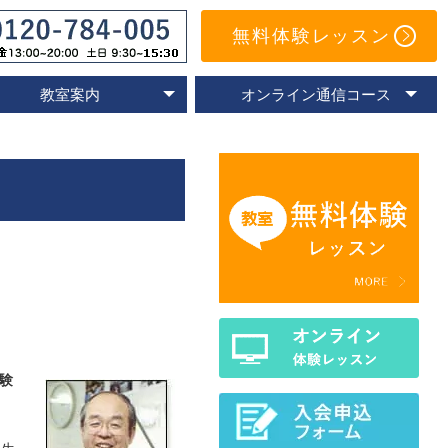
無料体験レッスン
教室案内
オンライン通信コース
オンライン教室
速読教室の比較
速読の体験談
名古屋教室
東京教室
大阪教室
京都教室
オンライン体験レッスン
トレーニングアプリ
Eラーニングコース
通信コースの特色
通信コース案内
メールサポート
よくあるご質問
験