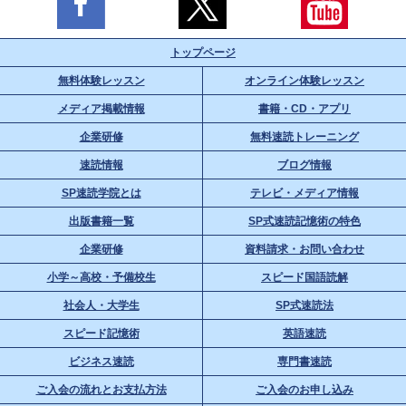
トップページ
無料体験レッスン
オンライン体験レッスン
メディア掲載情報
書籍・CD・アプリ
企業研修
無料速読トレーニング
速読情報
ブログ情報
SP速読学院とは
テレビ・メディア情報
出版書籍一覧
SP式速読記憶術の特色
企業研修
資料請求・お問い合わせ
小学～高校・予備校生
スピード国語読解
社会人・大学生
SP式速読法
スピード記憶術
英語速読
ビジネス速読
専門書速読
ご入会の流れとお支払方法
ご入会のお申し込み