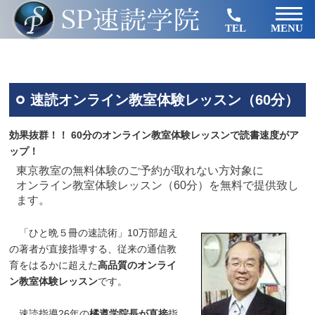
TEL
MENU
速読オンライン教室体験レッスン（60分）
効果抜群！！ 60分のオンライン教室体験レッスンで読書速度がア
ップ！
東京教室の無料体験のご予約が取れない方対象に
オンライン教室体験レッスン（60分）を無料で提供致し
ます。
「ひと晩５冊の速読術」10万部超え
の著者が直接指導する、従来の通信教
育をはるかに超えた
高品質のオンライ
ン教室体験レッスン
です。
速読指導26年の
橘遵学院長が直接
指