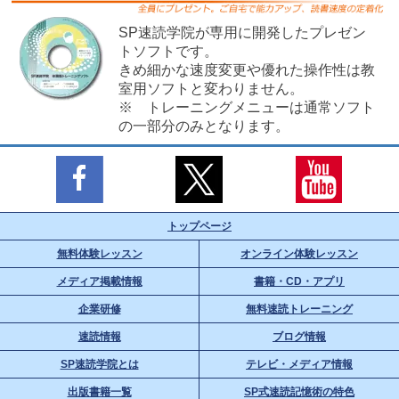
SP速読学院が専用に開発したプレゼン
トソフトです。
きめ細かな速度変更や優れた操作性は教
室用ソフトと変わりません。
※ トレーニングメニューは通常ソフト
の一部分のみとなります。
トップページ
無料体験レッスン
オンライン体験レッスン
メディア掲載情報
書籍・CD・アプリ
企業研修
無料速読トレーニング
速読情報
ブログ情報
SP速読学院とは
テレビ・メディア情報
出版書籍一覧
SP式速読記憶術の特色