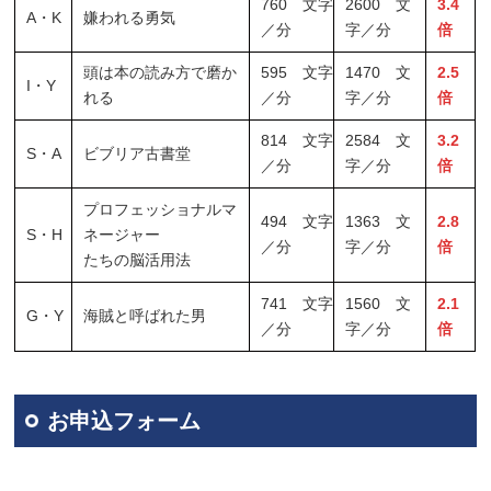
760 文字
2600 文
3.4
A・K
嫌われる勇気
／分
字／分
倍
頭は本の読み方で磨か
595 文字
1470 文
2.5
I・Y
れる
／分
字／分
倍
814 文字
2584 文
3.2
S・A
ビブリア古書堂
／分
字／分
倍
プロフェッショナルマ
494 文字
1363 文
2.8
S・H
ネージャー
／分
字／分
倍
たちの脳活用法
741 文字
1560 文
2.1
G・Y
海賊と呼ばれた男
／分
字／分
倍
お申込フォーム