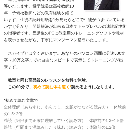
導いたします。橘学院長は高校教師10
年・予備校教師などの教育経験を経て
います。生徒の記録用紙を1分見たらどこで生徒がつまづいている
かすぐ分かり、問題解決が出来る日本でトップレベルの速読記憶術
の指導者です。受講生のPCに教室用のトレーニングソフトや教材
を表示させながら、丁寧にマンツーマン指導いたします。
スカイプとは全く違います。あなたのパソコン画面に分速500文
字～10万文字までの自由なスピードで表示してトレーニングが出
来ます。
教室と同じ高品質のレッスンを無料で体験。
この60分で、
初めて読む本を速く*
読めるようになります。
*初めて読む文章で
全体理解（あらすじ、あらまし、文脈がつながる読み方） : 体験前
の1.5~2倍
精読（細部まで正確に理解していく読み方） : 体験前の1.3~1.5倍
熟読（行間まで深読みしたり味わう読み方） : 体験前の1.2倍