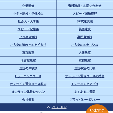
企業研修
資料請求・お問い合わせ
小学～高校・予備校生
スピード国語読解
社会人・大学生
SP式速読法
スピード記憶術
英語速読
ビジネス速読
専門書速読
ご入会の流れとお支払方法
ご入会のお申し込み
東京教室
大阪教室
名古屋教室
京都教室
速読の体験談
速読教室の比較
Eラーニングコース
オンライン通信コースの特色
オンライン通信コース案内
トレーニングアプリ
オンライン体験レッスン
よくあるご質問
会社概要
プライバシーポリシー
PAGE TOP
いますぐ