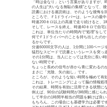
「時は金なり」という言葉がありますが、
の人生は“大いなる無駄の集積”となって、
読書における速読術は、そのような後悔を
ところで、Ｆ1ドライバーは、レースの最
時速200キロ以上の高速で走り続けると、1
そして、レースを終え、時速40キロで自宅
これは、単位当たりの時間内で“処理”をし
何でＦ1ドライバーのことを持ち出したのか
るからです。
分速60000文字の人は、1分間に100ペ
猛烈なスピードで読書というレースを突っ走
その1分間は、当人にとっては充分に長い
ない時間です。
ちょっと長めの信号が赤から青に変わるの
まさに「光陰、矢の如し」です。
ところが、そのような短い時間を極めて有
これは、トレーニングによって脳の情報処
その結果、時間を有効に活用できる状態に
例えば、90分の試験時間が3時間に感じら
して半分の1時間半相当の問題を解けば良
もちろん、この場合にも基礎学力は必要で