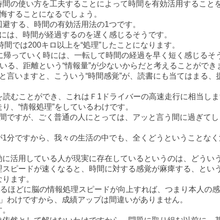
時間の使い方を工夫することによって時間を有効活用することを
後悔することになるでしょう。
回避する、時間の有効活用法の1つです。
中には、時間が経過するのを遅く感じるそうです。
時間では200キロ以上を“処理”したことになります。
に帰っていく時には、一転して時間の経過を早く短く感じるそ
ている、距離という“情報量”が少ないからだと考えることができ
と言いますと、こういう“時間感覚”が、読書にも当てはまる、
ージを読むことができ、これはＦ1ドライバーの高速走行に相当し
り、“情報処理”をしているわけです。
時間ですが、ごく普通の人にとっては、アッと言う間に過ぎてし
が1分ですから、我々の生活の中でも、全くどうということなく
効に活用している人が現実に存在しているというのは、どうい
理スピードが速くなると、時間に対する感覚が麻痺する、とい
なります。
れるほどに脳の情報処理スピードが向上すれば、つまり本人の感
い」わけですから、成績アップは間違いがありません。
す。