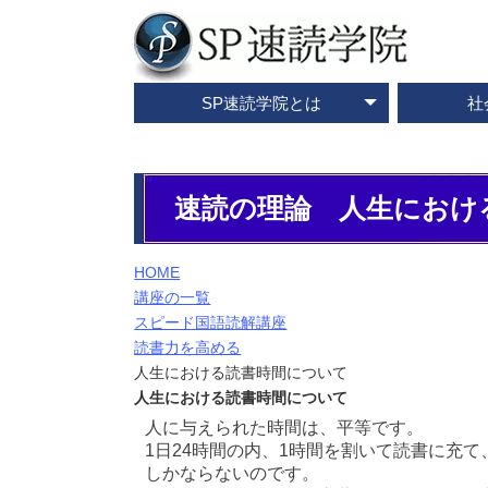
SP速読学院とは
社
テレビ・メディア情報
資料請求・お問合せ
SP速読学院の紹介
SP式速読法の特色
出版書籍一覧
速読とは？
企業研修
ご入会
ご
速読の理論 人生におけ
HOME
講座の一覧
スピード国語読解講座
読書力を高める
人生における読書時間について
人生における読書時間について
人に与えられた時間は、平等です。
1日24時間の内、1時間を割いて読書に充て
しかならないのです。