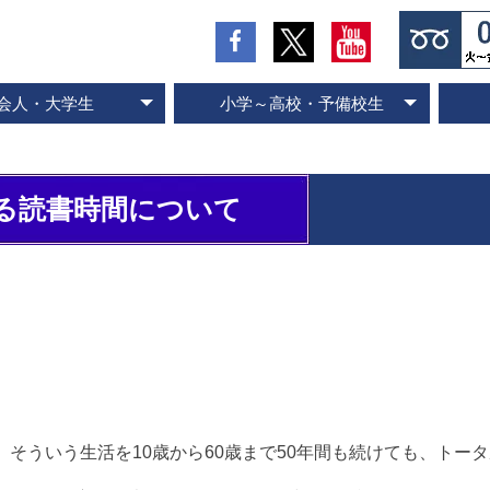
会人・大学生
小学～高校・予備校生
の流れとお支払方法
入会のお申し込み
スピード記憶術
ビジネス速読
SP式速読法
コース案内
専門書速読
英語速読
ご入会の流れとお支払方法
ご入会のお申し込み
スピード国語読解
スピード英語読解
コース案内
る読書時間について
、そういう生活を10歳から60歳まで50年間も続けても、トータル