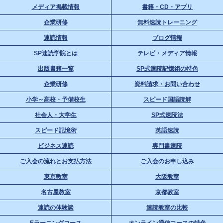
メディア掲載情報
書籍・CD・アプリ
企業研修
無料速読トレーニング
速読情報
ブログ情報
SP速読学院とは
テレビ・メディア情報
出版書籍一覧
SP式速読記憶術の特色
企業研修
資料請求・お問い合わせ
小学～高校・予備校生
スピード国語読解
社会人・大学生
SP式速読法
スピード記憶術
英語速読
ビジネス速読
専門書速読
ご入会の流れとお支払方法
ご入会のお申し込み
東京教室
大阪教室
名古屋教室
京都教室
速読の体験談
速読教室の比較
Eラーニングコース
オンライン通信コースの特色