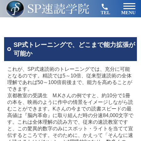
TEL
MENU
SP式トレーニングで、どこまで能力拡張が
可能か
これが、SP式速読術のトレーニングでは、充分に可能
となるのです。精読では5～10倍、従来型速読術の全体
理解であれば50～100倍前後まで、能力を高めることが
できます。
京都教室の受講生 M.Kさんの例ですと、約10分で1冊
の本を、映画のように作中の情景をイメージしながら読
むことができます。Kさんの今までの読書スピードの最
高値は『脳内革命』に取り組んだ時の分速84,000文字で
す。これは全体理解の読み方で、従来の速読教室です
と、この驚異的数字のみにスポット・ライトを当てて宣
伝するところです。そのために、かえって「そんなに速