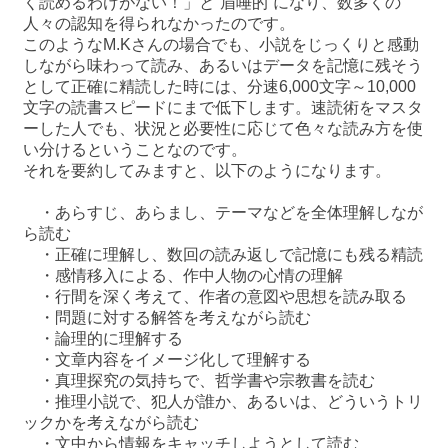
く読めるわけがない！」と“眉唾的”になり、数多くの
人々の認知を得られなかったのです。
このようなM.Kさんの場合でも、小説をじっくりと感動
しながら味わって読み、あるいはデータを記憶に残そう
として正確に精読した時には、分速6,000文字～10,000
文字の読書スピードにまで低下します。速読術をマスタ
ーした人でも、状況と必要性に応じて色々な読み方を使
い分けるということなのです。
それを要約してみますと、以下のようになります。
・あらすじ、あらまし、テーマなどを全体理解しなが
ら読む
・正確に理解し、数回の読み返しで記憶にも残る精読
・感情移入による、作中人物の心情の理解
・行間を深く考えて、作者の意図や思想を読み取る
・問題に対する解答を考えながら読む
・論理的に理解する
・文章内容をイメージ化して理解する
・真理探究の気持ちで、哲学書や宗教書を読む
・推理小説で、犯人が誰か、あるいは、どういうトリ
ックかを考えながら読む
・文中から情報をキャッチしようとして読む