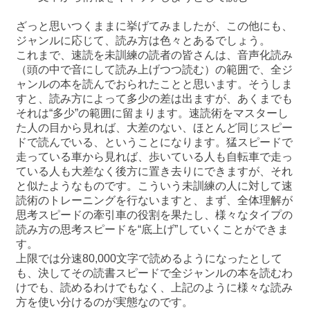
ざっと思いつくままに挙げてみましたが、この他にも、
ジャンルに応じて、読み方は色々とあるでしょう。
これまで、速読を未訓練の読者の皆さんは、音声化読み
（頭の中で音にして読み上げつつ読む）の範囲で、全ジ
ャンルの本を読んでおられたことと思います。そうしま
すと、読み方によって多少の差は出ますが、あくまでも
それは“多少”の範囲に留まります。速読術をマスターし
た人の目から見れば、大差のない、ほとんど同じスピー
ドで読んでいる、ということになります。猛スピードで
走っている車から見れば、歩いている人も自転車で走っ
ている人も大差なく後方に置き去りにできますが、それ
と似たようなものです。こういう未訓練の人に対して速
読術のトレーニングを行ないますと、まず、全体理解が
思考スピードの牽引車の役割を果たし、様々なタイプの
読み方の思考スピードを“底上げ”していくことができま
す。
上限では分速80,000文字で読めるようになったとして
も、決してその読書スピードで全ジャンルの本を読むわ
けでも、読めるわけでもなく、上記のように様々な読み
方を使い分けるのが実態なのです。