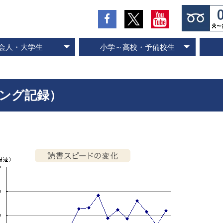
会人・大学生
小学～高校・予備校生
の流れとお支払方法
入会のお申し込み
スピード記憶術
ビジネス速読
SP式速読法
コース案内
専門書速読
英語速読
ご入会の流れとお支払方法
ご入会のお申し込み
スピード国語読解
スピード英語読解
コース案内
ニング記録）