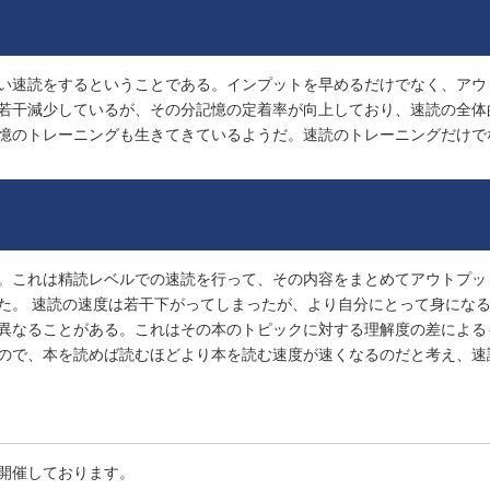
い速読をするということである。インプットを早めるだけでなく、アウ
若干減少しているが、その分記憶の定着率が向上しており、速読の全体
憶のトレーニングも生きてきているようだ。速読のトレーニングだけで
。これは精読レベルでの速読を行って、その内容をまとめてアウトプッ
た。 速読の速度は若干下がってしまったが、より自分にとって身にな
異なることがある。これはその本のトピックに対する理解度の差による
ので、本を読めば読むほどより本を読む速度が速くなるのだと考え、速
開催しております。