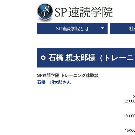
SP速読学院とは
社
テレビ・メディア情報
資料請求・お問合せ
SP速読学院の紹介
SP式速読法の特色
出版書籍一覧
速読とは？
企業研修
ご入会
ご
石橋 想太郎様（トレー
SP速読学院 トレーニング体験談
石橋 想太郎さん