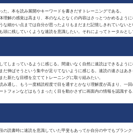
った。本を読み展開やキーワードを書きだすトレーニングである。
体理解の感覚は高まり、本のなんとなくの内容はさっとつかめるように
うな細かい点までは自分が思ったよりもまだまだ記憶しきれていないと
も頭に残していくような速読を意識したい。それによってトータルとし
してしまっているように感じる。間違いなく自然に速読はできるように
まだ伸ばそうという集中が足りてないように感じる。速読の速さはあき
また新たな目標を立ててトレーニングに取り組みたい。
読み通し、もう一度精読程度で目を通すとかなり理解度が高まり、一回
ートフォンなどはもうまったく目を動かさずに画面内の情報を認識する
段の読書時に速読を意識していた甲斐もあってか自分の中でもブランク