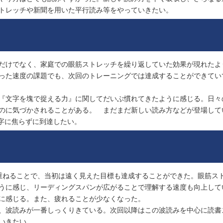
トレッチや新聞を用いた平行読み等をやっていきたい。
だけでなく、家庭での眼筋ストレッチを繰り返していた効果が現れたよ
った速度の課題でも、次回のトレーニングでは達成することができてい
『文字を塊で捉える力』に関してだいぶ慣れてきたように感じる。日々
のに気づかされることがある。 まだまだ新しい読み方などが登場して
文字に焦らずに到達したい。
重ねることで、当初は遠く見えた目標も達成することができた。眼筋ス
うに感じ、リーディングスパンが広がることで理解する速度も向上して
に感じる。また、疲れることが少なくなった。
、波読みが一番しっくりきている。次回以降はこの波読みを中心に読書
いきたい。