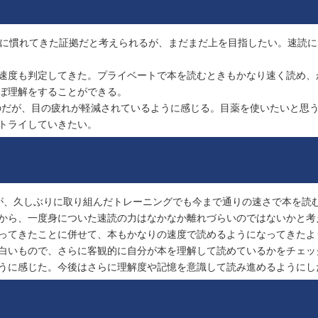
速読に慣れてきた証拠だと考えられるが、まだまだ上を目指したい。速読
速度も判定してきた。プライベートで本を読むときもかなり速く読め、
ぼ理解をすることができる。
だが、目の疲れが軽減されているように感じる。目薬を使いたいと思
トライしていきたい。
が、久しぶりに取り組んだトレーニングでも今まで通りの速さで本を読
から、一度身についた速読の力はなかなか離れづらいのではないかと考
ってきたことに併せて、本もかなりの速度で読めるようになってきたよ
白いもので、さらに客観的に自分が本を理解して読めているかをチェッ
うに感じた。今後はさらに理解度や記憶を意識して読み進めるようにし