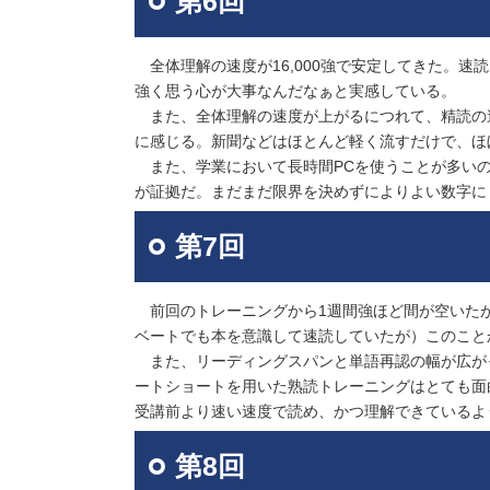
第6回
全体理解の速度が16,000強で安定してきた。
強く思う心が大事なんだなぁと実感している。
また、全体理解の速度が上がるにつれて、精読の
に感じる。新聞などはほとんど軽く流すだけで、ほ
また、学業において長時間PCを使うことが多いの
が証拠だ。まだまだ限界を決めずによりよい数字に
第7回
前回のトレーニングから1週間強ほど間が空いた
ベートでも本を意識して速読していたが）このこと
また、リーディングスパンと単語再認の幅が広が
ートショートを用いた熟読トレーニングはとても面
受講前より速い速度で読め、かつ理解できているよ
第8回