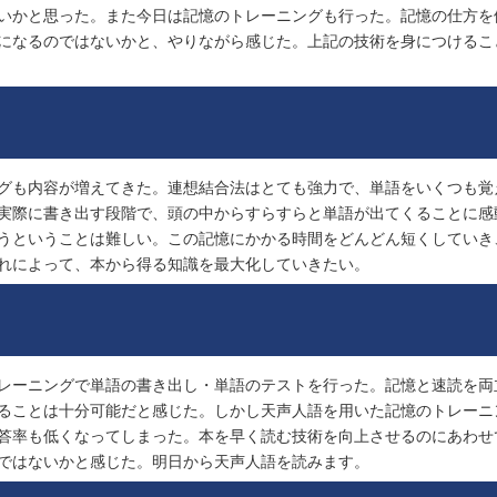
いかと思った。また今日は記憶のトレーニングも行った。記憶の仕方を
になるのではないかと、やりながら感じた。上記の技術を身につけるこ
グも内容が増えてきた。連想結合法はとても強力で、単語をいくつも覚
実際に書き出す段階で、頭の中からすらすらと単語が出てくることに感
うということは難しい。この記憶にかかる時間をどんどん短くしていき
れによって、本から得る知識を最大化していきたい。
レーニングで単語の書き出し・単語のテストを行った。記憶と速読を両
ることは十分可能だと感じた。しかし天声人語を用いた記憶のトレーニ
答率も低くなってしまった。本を早く読む技術を向上させるのにあわせ
ではないかと感じた。明日から天声人語を読みます。