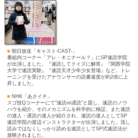
■
朝日放送「キャスト-CAST-」
番組内コーナー「アレ・キニナール？」にSP速読学院
が出演しました。『速読してクイズに解答』『関西学院
大学で速読実験』『速読天才少年少女登場』など。トレ
ーニングを受けたアナウンサーの読書速度が約2倍に上
昇しました。
■
NHK「あさイチ」
スゴ技Qコーナーにて”速読vs遅読”と題し、速読のノウ
ハウを紹介、そのメカニズムを科学的に検証。また速読
の達人・遅読の達人が紹介され、速読の達人としてSP
速読学院の渡辺インストラクターが出演しました。流し
読みではなくしっかり読める速読としてSP式速読法が
放映されました。