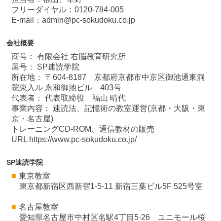
フリーダイヤル：0120-784-005
E-mail：admin@pc-sokudoku.co.jp
会社概要
商号： 有限会社 右脳教育研究所
屋号： SP速読学院
所在地： 〒604-8187 京都府京都市中京区御池通東洞
院東入ル 永和御池ビル 403号
代表者： 代表取締役 福山 晴代
事業内容： 速読法、記憶術の教室運営(京都・大阪・東
京・名古屋)
トレーニングCD-ROM、通信教材の販売
URL https://www.pc-sokudoku.co.jp/
SP速読学院
■
東京教室
東京都新宿区西新宿1-5-11 新宿三葉ビル5F 525号室
■
名古屋教室
愛知県名古屋市中村区名駅4丁目5-26 ユニモール桜