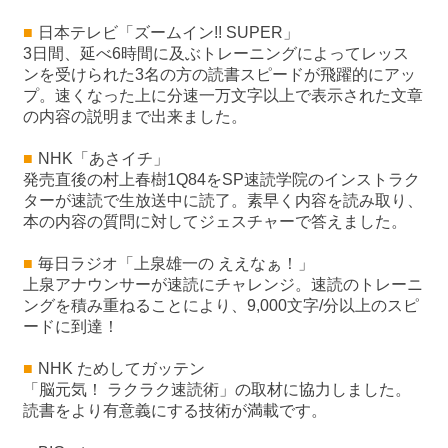
■
日本テレビ「ズームイン!! SUPER」
3日間、延べ6時間に及ぶトレーニングによってレッス
ンを受けられた3名の方の読書スピードが飛躍的にアッ
プ。速くなった上に分速一万文字以上で表示された文章
の内容の説明まで出来ました。
■
NHK「あさイチ」
発売直後の村上春樹1Q84をSP速読学院のインストラク
ターが速読で生放送中に読了。素早く内容を読み取り、
本の内容の質問に対してジェスチャーで答えました。
■
毎日ラジオ「上泉雄一の ええなぁ！」
上泉アナウンサーが速読にチャレンジ。速読のトレーニ
ングを積み重ねることにより、9,000文字/分以上のスピ
ードに到達！
■
NHK ためしてガッテン
「脳元気！ ラクラク速読術」の取材に協力しました。
読書をより有意義にする技術が満載です。