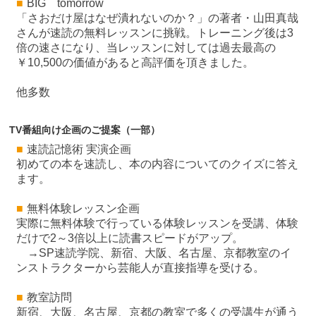
■
BIG tomorrow
「さおだけ屋はなぜ潰れないのか？」の著者・山田真哉
さんが速読の無料レッスンに挑戦。トレーニング後は3
倍の速さになり、当レッスンに対しては過去最高の
￥10,500の価値があると高評価を頂きました。
他多数
TV番組向け企画のご提案（一部）
■
速読記憶術 実演企画
初めての本を速読し、本の内容についてのクイズに答え
ます。
■
無料体験レッスン企画
実際に無料体験で行っている体験レッスンを受講、体験
だけで2～3倍以上に読書スピードがアップ。
→SP速読学院、新宿、大阪、名古屋、京都教室のイ
ンストラクターから芸能人が直接指導を受ける。
■
教室訪問
新宿、大阪、名古屋、京都の教室で多くの受講生が通う