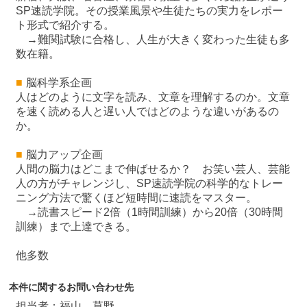
SP速読学院。その授業風景や生徒たちの実力をレポー
ト形式で紹介する。
→難関試験に合格し、人生が大きく変わった生徒も多
数在籍。
■
脳科学系企画
人はどのように文字を読み、文章を理解するのか。文章
を速く読める人と遅い人ではどのような違いがあるの
か。
■
脳力アップ企画
人間の脳力はどこまで伸ばせるか？ お笑い芸人、芸能
人の方がチャレンジし、SP速読学院の科学的なトレー
ニング方法で驚くほど短時間に速読をマスター。
→読書スピード2倍（1時間訓練）から20倍（30時間
訓練）まで上達できる。
他多数
本件に関するお問い合わせ先
担当者：福山、草野