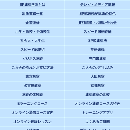
SP速読学院とは
テレビ・メディア情報
出版書籍一覧
SP式速読記憶術の特色
企業研修
資料請求・お問い合わせ
小学～高校・予備校生
スピード国語読解
社会人・大学生
SP式速読法
スピード記憶術
英語速読
ビジネス速読
専門書速読
ご入会の流れとお支払方法
ご入会のお申し込み
東京教室
大阪教室
名古屋教室
京都教室
速読の体験談
速読教室の比較
Eラーニングコース
オンライン通信コースの特色
オンライン通信コース案内
トレーニングアプリ
オンライン体験レッスン
よくあるご質問