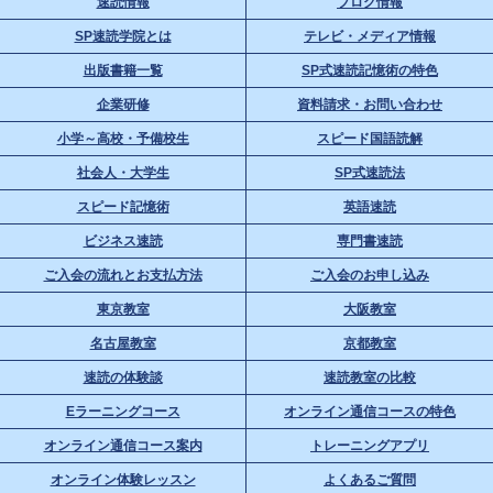
速読情報
ブログ情報
SP速読学院とは
テレビ・メディア情報
出版書籍一覧
SP式速読記憶術の特色
企業研修
資料請求・お問い合わせ
小学～高校・予備校生
スピード国語読解
社会人・大学生
SP式速読法
スピード記憶術
英語速読
ビジネス速読
専門書速読
ご入会の流れとお支払方法
ご入会のお申し込み
東京教室
大阪教室
名古屋教室
京都教室
速読の体験談
速読教室の比較
Eラーニングコース
オンライン通信コースの特色
オンライン通信コース案内
トレーニングアプリ
オンライン体験レッスン
よくあるご質問