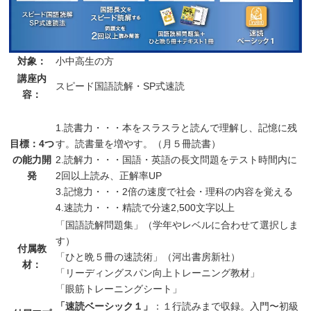
対象：
小中高生の方
講座内
スピード国語読解・SP式速読
容：
1.読書力・・・本をスラスラと読んで理解し、記憶に残
目標：4つ
す。読書量を増やす。（月５冊読書）
の能力開
2.読解力・・・国語・英語の長文問題をテスト時間内に
発
2回以上読み、正解率UP
3.記憶力・・・2倍の速度で社会・理科の内容を覚える
4.速読力・・・精読で分速2,500文字以上
「国語読解問題集」（学年やレベルに合わせて選択しま
す）
付属教
「ひと晩５冊の速読術」（河出書房新社）
材：
「リーディングスパン向上トレーニング教材」
「眼筋トレーニングシート」
「速読ベーシック１」
：１行読みまで収録。入門〜初級