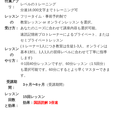
付属アプ
レベルのトレーニング
リ：
分速18,000文字までトレーニング可
レッスン
フリータイム・事前予約制で
の
教室レッスン or オンラインレッスン を選択。
受け方：
あなたのニーズに合わせて講座内容も選択可能。
速読記憶術プロトレーナーによるプライベート、または
セミプライベートレッスン
(トレーナー1人につき教室は生徒1-3人、オンラインは
レッスン
基本1対1。1人1人の習得レベルに合わせて丁寧に指導
の
します)
やり方：
※1回40分レッスンですが、60分レッスン（1.5回分）
も選択可能です。60分にするとより早くマスターできま
す。
受講期
3ヶ月〜8ヶ月
（受講期間）
間：
レッスン
15回レッスン
回数
効果：
国語読解 3倍速
と効果：