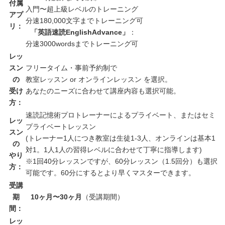
付属
入門〜超上級レベルのトレーニング
アプ
分速180,000文字までトレーニング可
リ：
「英語速読EnglishAdvance」
：
分速3000wordsまでトレーニング可
レッ
スン
フリータイム・事前予約制で
の
教室レッスン or オンラインレッスン を選択。
受け
あなたのニーズに合わせて講座内容も選択可能。
方：
速読記憶術プロトレーナーによるプライベート、またはセミ
レッ
プライベートレッスン
スン
(トレーナー1人につき教室は生徒1-3人、オンラインは基本1
の
対1。1人1人の習得レベルに合わせて丁寧に指導します)
やり
※1回40分レッスンですが、60分レッスン（1.5回分）も選択
方：
可能です。60分にするとより早くマスターできます。
受講
期
10ヶ月〜30ヶ月
（受講期間）
間：
レッ