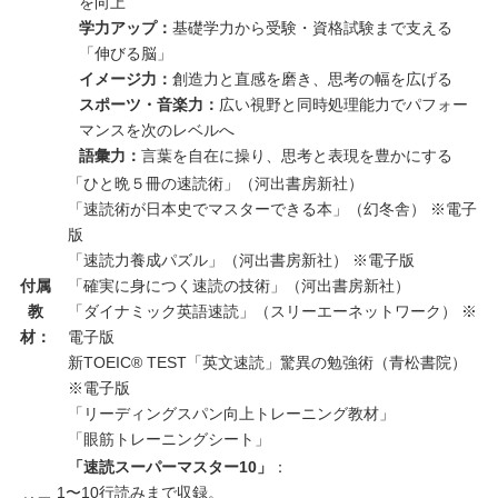
を向上
学力アップ：
基礎学力から受験・資格試験まで支える
「伸びる脳」
イメージ力：
創造力と直感を磨き、思考の幅を広げる
スポーツ・音楽力：
広い視野と同時処理能力でパフォー
マンスを次のレベルへ
語彙力：
言葉を自在に操り、思考と表現を豊かにする
「ひと晩５冊の速読術」（河出書房新社）
「速読術が日本史でマスターできる本」（幻冬舎） ※電子
版
「速読力養成パズル」（河出書房新社） ※電子版
付属
「確実に身につく速読の技術」（河出書房新社）
教
「ダイナミック英語速読」（スリーエーネットワーク） ※
材：
電子版
新TOEIC® TEST「英文速読」驚異の勉強術（青松書院）
※電子版
「リーディングスパン向上トレーニング教材」
「眼筋トレーニングシート」
「速読スーパーマスター10」
：
1〜10行読みまで収録。