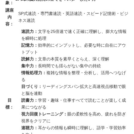
象：
講座
SP式速読・専門書速読・英語速読・スピード記憶術・ビジ
内
ネス速読
容：
速読力：
文字を25倍速で速く正確に理解し、膨大な情報
を瞬時に処理
記憶力：
効率的にインプットし、必要な時に自在にアウ
トプット
読解力：
文章の本質を素早くとらえ、深く理解
集中力：
長時間でも揺らがない集中の持続
情報処理力：
複雑な情報を整理・分析し、活用へつなげ
る
目づくり：
リーディングスパン拡大と高速視点移動で眼
と脳を連動
目
読書力：
学習・趣味・仕事すべてで読むことが楽しく成
標：
果につながる
視力回復トレーニング：
眼の柔軟性を高め、疲れを防ぎ
視界をクリアに
速聴力：
耳からの情報も瞬時に理解し、語学・学習効率