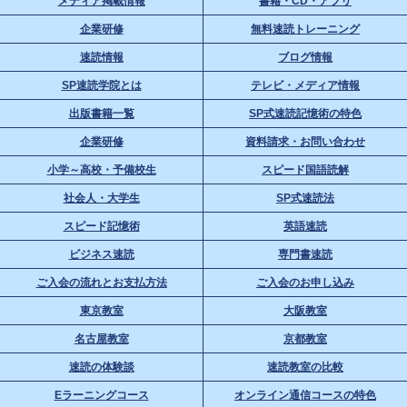
メディア掲載情報
書籍・CD・アプリ
企業研修
無料速読トレーニング
速読情報
ブログ情報
SP速読学院とは
テレビ・メディア情報
出版書籍一覧
SP式速読記憶術の特色
企業研修
資料請求・お問い合わせ
小学～高校・予備校生
スピード国語読解
社会人・大学生
SP式速読法
スピード記憶術
英語速読
ビジネス速読
専門書速読
ご入会の流れとお支払方法
ご入会のお申し込み
東京教室
大阪教室
名古屋教室
京都教室
速読の体験談
速読教室の比較
Eラーニングコース
オンライン通信コースの特色