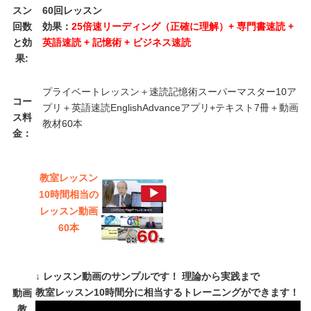
スン
60回レッスン
回数
効果：
25倍速リーディング（正確に理解）+ 専門書速読 +
と効
英語速読 + 記憶術 + ビジネス速読
果:
プライベートレッスン＋速読記憶術スーパーマスター10ア
コー
プリ＋英語速読EnglishAdvanceアプリ+テキスト7冊＋動画
ス料
教材60本
金：
教室レッスン
10時間相当の
レッスン動画
60本
↓ レッスン動画のサンプルです！ 理論から実践まで
教室レッスン10時間分に相当するトレーニングができます！
動画
教