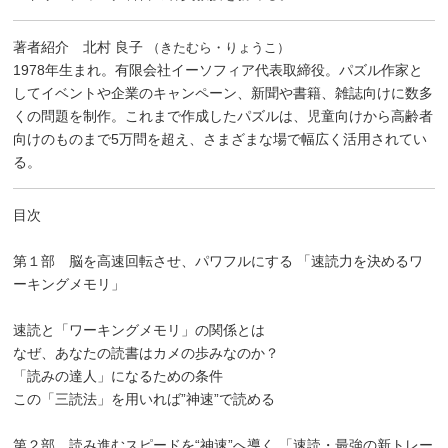
著者紹介 北村 良子
（きたむら・りょうこ）
1978年生まれ。有限会社イーソフィア代表取締役。パズル作家と
してイベントや企業のキャンペーン、新聞や書籍、雑誌向けに数多
くの問題を制作。これまで作成したパズルは、児童向けから高齢者
向けのものまで5万問を超え、さまざまな場で幅広く活用されてい
る。
目次
第１部 脳を高速回転させ、パワフルにする 「速読力を決めるワ
ーキングメモリ」
速読と「ワーキングメモリ」の関係とは
なぜ、あなたの読書はカメの歩みなのか？
「読みの達人」になるための条件
この「三読法」を用いれば”神速”で読める
第２部 読み進むスピードを“神速”へ導く 「速読・最強の新トレー