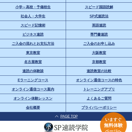
小学～高校・予備校生
スピード国語読解
社会人・大学生
SP式速読法
スピード記憶術
英語速読
ビジネス速読
専門書速読
ご入会の流れとお支払方法
ご入会のお申し込み
東京教室
大阪教室
名古屋教室
京都教室
速読の体験談
速読教室の比較
Eラーニングコース
オンライン通信コースの特色
オンライン通信コース案内
トレーニングアプリ
オンライン体験レッスン
よくあるご質問
会社概要
プライバシーポリシー
PAGE TOP
いますぐ
無料体験
ページへ