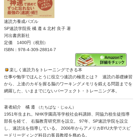
速読力養成パズル
SP速読学院長 橘 遵 & 北村 良子 著
河出書房新社
定価 1400円（税別）
ISBN：978-4-309-28814-7
楽しく速読力をトレーニングできる本
仕事や勉学でほんとうに役立つ速読の極意とは？ 速読の基礎練習
から、上達のカギを握る脳のワーキングメモリを鍛える問題までを
網羅した、いままでにないパーフェクト・トレーニング本。
著者紹介 橘 遵
（たちばな・じゅん）
1951年生まれ。NHK学園高等学校社会科講師、同協力校生徒指導
部長を経て、 右脳教育研究所を設立。 97年、SP速読学院を設立
し、速読法を指導している。 2006年からアメリカBYU大学でスピ
ードリーディング科目の客員教授を務める。