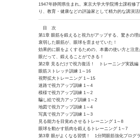
1947年静岡県生まれ。東京大学大学院博士課程修
り、教育・健康などの評論家として精力的な講演活
目 次
第1章 眼筋を鍛えると視力がアップする、驚きの理
衰弱した眼筋が、眼球を歪ませていた！
効果的に眼をよくするための、本書の使い方と注意
眼だって、鍛えることができる！
第2章 見るだけで視力復活！ トレーニング実践編
眼筋ストレッチ訓練 1～16
視野拡大トレーニング 1～15
迷路で視力アップ訓練 1～4
模様で視力アップ訓練 1～2
騙し絵で視力アップ訓練 1～2
地図で視力アップ訓練 1～4
写真で視力アップ訓練 1～3
見る能力を目覚めさせるトレーニング 1～8
眼球を動かす筋肉を鍛えるトレーニング 1～7
第3章 眼がよくなる習慣！ 1分間眼筋強化プログ