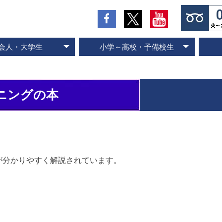
会人・大学生
小学～高校・予備校生
の流れとお支払方法
入会のお申し込み
スピード記憶術
ビジネス速読
SP式速読法
コース案内
専門書速読
英語速読
ご入会の流れとお支払方法
ご入会のお申し込み
スピード国語読解
スピード英語読解
コース案内
ニングの本
が分かりやすく解説されています。