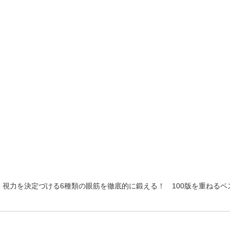
。視力を決定づける6種類の眼筋を徹底的に鍛える！ 100版を重ねる