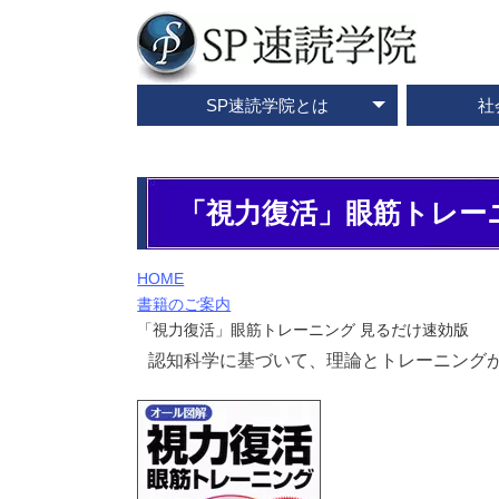
SP速読学院とは
社
テレビ・メディア情報
資料請求・お問合せ
SP速読学院の紹介
SP式速読法の特色
出版書籍一覧
速読とは？
企業研修
ご入会
ご
「視力復活」眼筋トレー
HOME
書籍のご案内
「視力復活」眼筋トレーニング 見るだけ速効版
認知科学に基づいて、理論とトレーニング