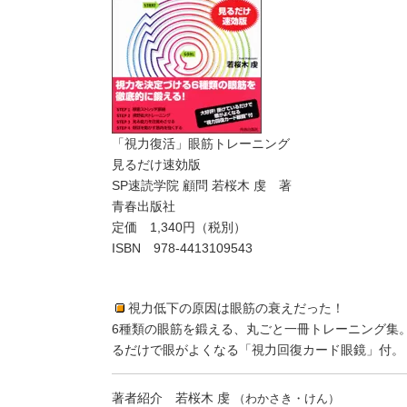
「視力復活」眼筋トレーニング
見るだけ速効版
SP速読学院 顧問 若桜木 虔 著
青春出版社
定価 1,340円（税別）
ISBN 978-4413109543
視力低下の原因は眼筋の衰えだった！
6種類の眼筋を鍛える、丸ごと一冊トレーニング集
るだけで眼がよくなる「視力回復カード眼鏡」付。
著者紹介 若桜木 虔
（わかさき・けん）