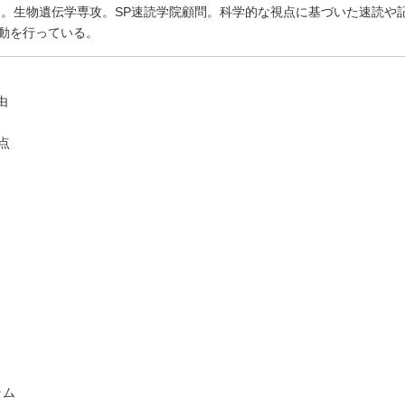
了。生物遺伝学専攻。SP速読学院顧問。科学的な視点に基づいた速読や
動を行っている。
由
点
ラム