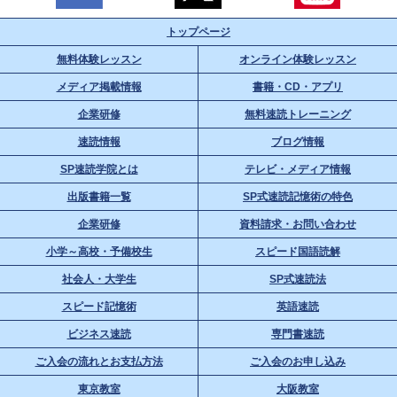
トップページ
無料体験レッスン
オンライン体験レッスン
メディア掲載情報
書籍・CD・アプリ
企業研修
無料速読トレーニング
速読情報
ブログ情報
SP速読学院とは
テレビ・メディア情報
出版書籍一覧
SP式速読記憶術の特色
企業研修
資料請求・お問い合わせ
小学～高校・予備校生
スピード国語読解
社会人・大学生
SP式速読法
スピード記憶術
英語速読
ビジネス速読
専門書速読
ご入会の流れとお支払方法
ご入会のお申し込み
東京教室
大阪教室