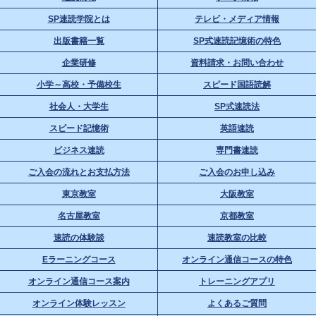
SP速読学院とは
テレビ・メディア情報
出版書籍一覧
SP式速読記憶術の特色
企業研修
資料請求・お問い合わせ
小学～高校・予備校生
スピード国語読解
社会人・大学生
SP式速読法
スピード記憶術
英語速読
ビジネス速読
専門書速読
ご入会の流れとお支払方法
ご入会のお申し込み
東京教室
大阪教室
名古屋教室
京都教室
速読の体験談
速読教室の比較
Eラーニングコース
オンライン通信コースの特色
オンライン通信コース案内
トレーニングアプリ
オンライン体験レッスン
よくあるご質問