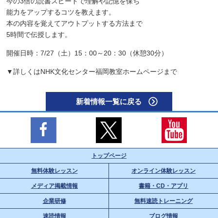
今の3倍の読書スピードで理解や記憶を保ち
能力をアップするコツを教えます。
本の内容を覚えてアウトプットする方法まで
5時間で伝授します。
開催日時：7/27（土）15：00～20：30（休憩30分）
▼詳しくはNHK文化センター福岡教室ホームページまで
新着情報一覧に戻る
トップページ
無料体験レッスン
オンライン体験レッスン
メディア掲載情報
書籍・CD・アプリ
企業研修
無料速読トレーニング
速読情報
ブログ情報