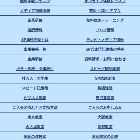
無料体験レッスン
オンライン体験レッスン
メディア掲載情報
書籍・CD・アプリ
企業研修
無料速読トレーニング
速読情報
ブログ情報
SP速読学院とは
テレビ・メディア情報
出版書籍一覧
SP式速読記憶術の特色
企業研修
資料請求・お問い合わせ
小学～高校・予備校生
スピード国語読解
社会人・大学生
SP式速読法
スピード記憶術
英語速読
ビジネス速読
専門書速読
ご入会の流れとお支払方法
ご入会のお申し込み
東京教室
大阪教室
名古屋教室
京都教室
速読の体験談
速読教室の比較