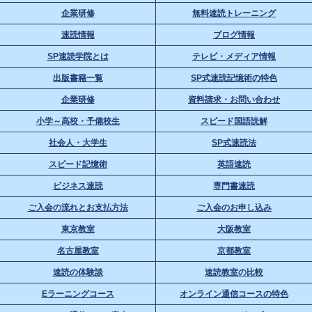
企業研修
無料速読トレーニング
速読情報
ブログ情報
SP速読学院とは
テレビ・メディア情報
出版書籍一覧
SP式速読記憶術の特色
企業研修
資料請求・お問い合わせ
小学～高校・予備校生
スピード国語読解
社会人・大学生
SP式速読法
スピード記憶術
英語速読
ビジネス速読
専門書速読
ご入会の流れとお支払方法
ご入会のお申し込み
東京教室
大阪教室
名古屋教室
京都教室
速読の体験談
速読教室の比較
Eラーニングコース
オンライン通信コースの特色