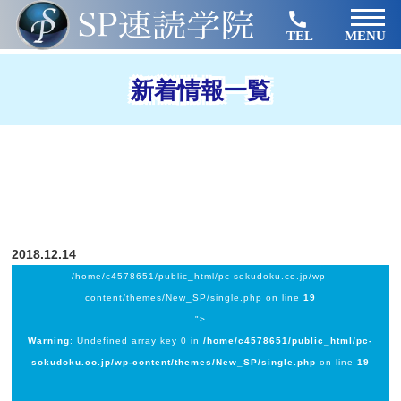
TEL
MENU
新着情報一覧
2018.12.14
/home/c4578651/public_html/pc-sokudoku.co.jp/wp-
content/themes/New_SP/single.php on line
19
">
Warning
: Undefined array key 0 in
/home/c4578651/public_html/pc-
sokudoku.co.jp/wp-content/themes/New_SP/single.php
on line
19