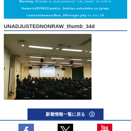
Warning
: Attempt to read property "cat_name" on null in
/home/c4578651/public_html/pc-sokudoku.co.jp/wp-
content/themes/New_SP/single.php
on line
19
UNADJUSTEDNONRAW_thumb_34d
新着情報一覧に戻る