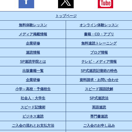
トップページ
無料体験レッスン
オンライン体験レッスン
メディア掲載情報
書籍・CD・アプリ
企業研修
無料速読トレーニング
速読情報
ブログ情報
SP速読学院とは
テレビ・メディア情報
出版書籍一覧
SP式速読記憶術の特色
企業研修
資料請求・お問い合わせ
小学～高校・予備校生
スピード国語読解
社会人・大学生
SP式速読法
スピード記憶術
英語速読
ビジネス速読
専門書速読
ご入会の流れとお支払方法
ご入会のお申し込み