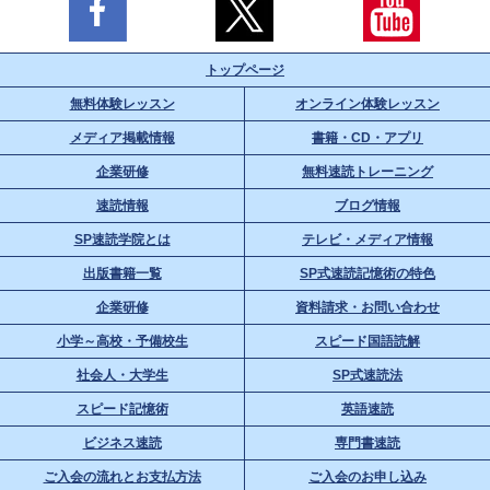
トップページ
無料体験レッスン
オンライン体験レッスン
メディア掲載情報
書籍・CD・アプリ
企業研修
無料速読トレーニング
速読情報
ブログ情報
SP速読学院とは
テレビ・メディア情報
出版書籍一覧
SP式速読記憶術の特色
企業研修
資料請求・お問い合わせ
小学～高校・予備校生
スピード国語読解
社会人・大学生
SP式速読法
スピード記憶術
英語速読
ビジネス速読
専門書速読
ご入会の流れとお支払方法
ご入会のお申し込み