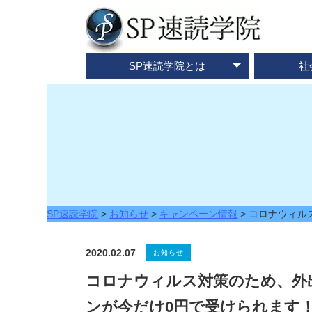
SP速読学院とは
社
テレビ・メディア情報
資料請求・お問合せ
SP速読学院の紹介
SP式速読法の特色
出版書籍一覧
速読とは？
企業研修
ご入会
ご
SP速読学院
>
お知らせ
>
キャンペーン情報
>
コロナウィル
2020.02.07
お知らせ
コロナウィルス対策のため、外
ンが今だけ0円で受けられます