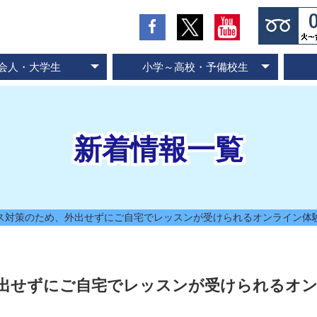
会人・大学生
小学～高校・予備校生
の流れとお支払方法
入会のお申し込み
スピード記憶術
ビジネス速読
SP式速読法
コース案内
専門書速読
英語速読
ご入会の流れとお支払方法
ご入会のお申し込み
スピード国語読解
スピード英語読解
コース案内
新着情報一覧
ス対策のため、外出せずにご自宅でレッスンが受けられるオンライン体
出せずにご自宅でレッスンが受けられるオ
！