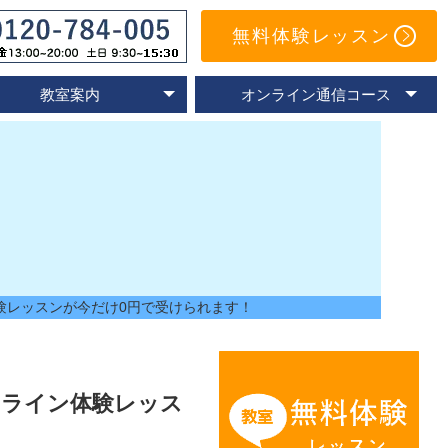
無料体験レッスン
教室案内
オンライン通信コース
オンライン教室
速読教室の比較
速読の体験談
名古屋教室
東京教室
大阪教室
京都教室
オンライン体験レッスン
トレーニングアプリ
Eラーニングコース
通信コースの特色
通信コース案内
メールサポート
よくあるご質問
験レッスンが今だけ0円で受けられます！
ンライン体験レッス